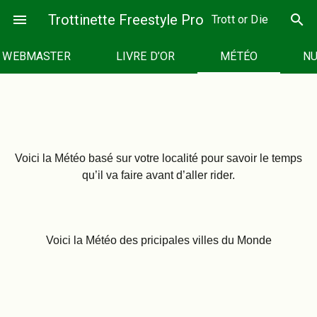
Passer
menu
Trottinette Freestyle Pro
search
Trott or Die
au
contenu
U WEBMASTER
LIVRE D’OR
MÉTÉO
NU
Voici la Météo basé sur votre localité pour savoir le temps
qu’il va faire avant d’aller rider.
Voici la Météo des pricipales villes du Monde