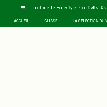
Passer
menu
Trottinette Freestyle Pro
Trott or Die
au
contenu
ACCUEIL
GLISSE
LA SÉLECTION DU