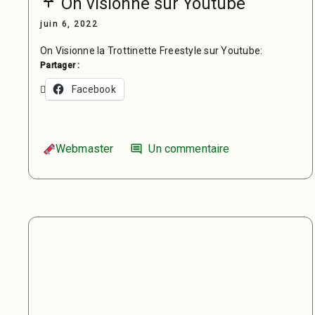
push_pin
On visionne sur Youtube
juin 6, 2022
On Visionne la Trottinette Freestyle sur Youtube:
Partager :
Facebook
Webmaster
Un commentaire
comment