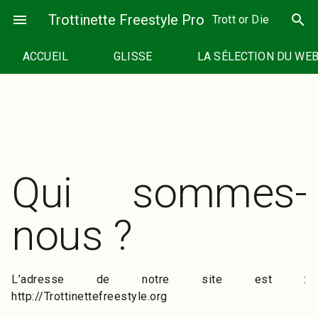
Passer
menu
Trottinette Freestyle Pro
search
Trott or Die
au
contenu
ACCUEIL
GLISSE
LA SÉLECTION DU WE
Qui sommes-
nous ?
L’adresse de notre site est :
http://Trottinettefreestyle.org