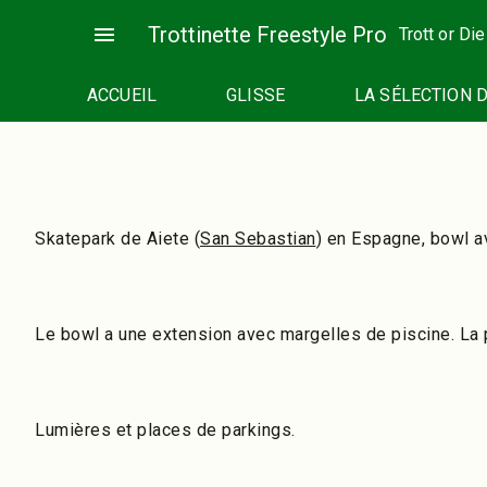
Passer
menu
Trottinette Freestyle Pro
Trott or Die
au
contenu
ACCUEIL
GLISSE
LA SÉLECTION 
Skatepark de Aiete (
San Sebastian
) en Espagne, bowl av
Le bowl a une extension avec margelles de piscine. La 
Lumières et places de parkings.