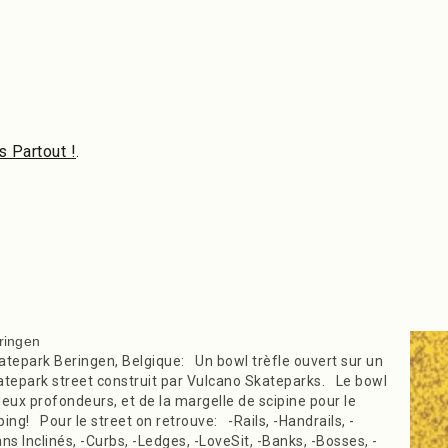
 Partout !
.
ringen
atepark Beringen, Belgique: Un bowl trèfle ouvert sur un
atepark street construit par Vulcano Skateparks. Le bowl
deux profondeurs, et de la margelle de scipine pour le
ping! Pour le street on retrouve: -Rails, -Handrails, -
ans Inclinés, -Curbs, -Ledges, -LoveSit, -Banks, -Bosses, -