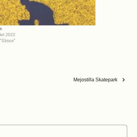
s
llet 2022
"Glisse"
chevron_right
Mejostilla Skatepark