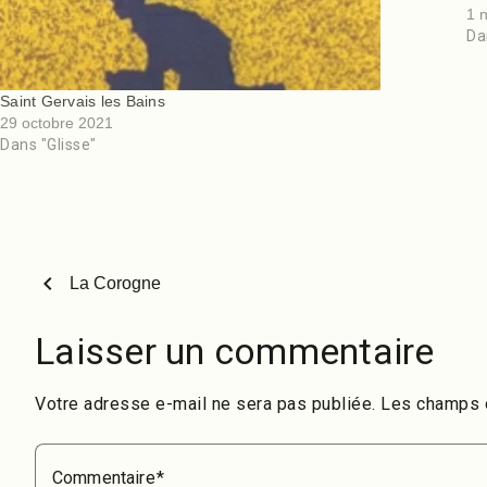
Se
1 
Da
Saint Gervais les Bains
29 octobre 2021
Dans "Glisse"
chevron_left
La Corogne
Laisser un commentaire
Votre adresse e-mail ne sera pas publiée.
Les champs o
Commentaire