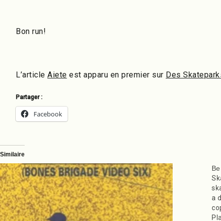
Bon run!
L’article
Aiete
est apparu en premier sur
Des Skateparks
Partager :
Facebook
Similaire
Be
Sk
sk
a 
co
Pl