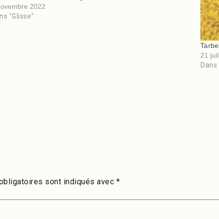
t de 4…
novembre 2022
ns "Glisse"
Tarbe
21 jui
Dans 
bligatoires sont indiqués avec
*