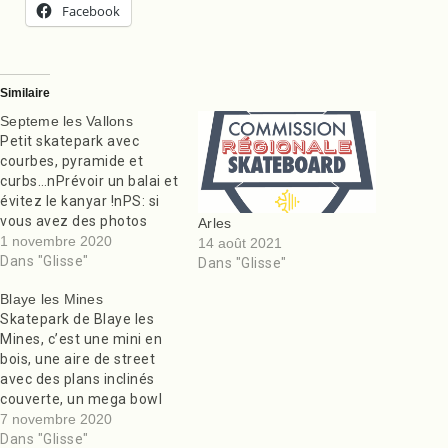
Facebook
Similaire
Septeme les Vallons
Petit skatepark avec
courbes, pyramide et
curbs…nPrévoir un balai et
évitez le kanyar !nPS: si
vous avez des photos
Arles
envoyez les à
1 novembre 2020
14 août 2021
« webmaster@skateparks.fr »
Dans "Glisse"
Dans "Glisse"
Merci.n nPoint d’eau, pas
Blaye les Mines
d éclairage.nVal Rhone
Skatepark de Blaye les
TP.n nEt surtout faites un
Mines, c’est une mini en
tour dans les skateparks
bois, une aire de street
alentours, ils valent le
avec des plans inclinés
coup !n nL’article
couverte, un mega bowl
Septeme les Vallons est
avec spine, hips en
7 novembre 2020
apparu en premier…
pagaille itou-itou et, une
Dans "Glisse"