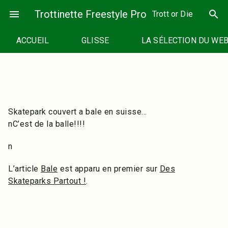
Passer
menu
Trottinette Freestyle Pro
search
Trott or Die
au
contenu
ACCUEIL
GLISSE
LA SÉLECTION DU WE
Skatepark couvert a bale en suisse…
nC’est de la balle!!!!
n
L’article
Bale
est apparu en premier sur
Des
Skateparks Partout !
.