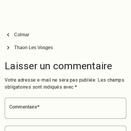
mega rampe couverte de
10 mètres…nAllez-y.nEt
n’hésitez pas à mater la
vidéo et à visiter les
skateparks
alentours!nL’article Blaye
chevron_left
Colmar
les…
chevron_right
Thaon Les Vosges
Laisser un commentaire
Votre adresse e-mail ne sera pas publiée.
Les champs
obligatoires sont indiqués avec
*
Commentaire