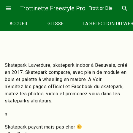
Passer
menu
Trottinette Freestyle Pro
search
Trott or Die
au
contenu
ACCUEIL
GLISSE
LA SÉLECTION DU WE
Skatepark Laverdure, skatepark indoor à Beauvais, créé
en 2017. Skatepark compacte, avec plein de module en
bois et palette à wheeling en marbre. A Voir.
nVisitez les pages officiel et Facebook du skatepark,
matez les photos, vidéo et promenez vous dans les
skateparks alentours.
n
Skatepark payant mais pas cher