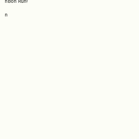
nBon Run!
n