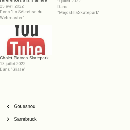
référencés à la manière
9 juillet 2022
de Trivago, Airbnb ou
25 avril 2022
Dans
encore Hotel.com. Sur le
Dans "La Sélection du
"MejostillaSkatepark"
site Skateparks.fr on ne
Webmaster"
retrouve que les
skateparks skatables, ils
ont été sélectionnés. Ne
figure donc pas les
skateparks gabegies qui
ont servi à…
Cholet Platoon Skatepark
13 juillet 2022
Dans "Glisse"
chevron_left
Gouesnou
chevron_right
Sarrebruck