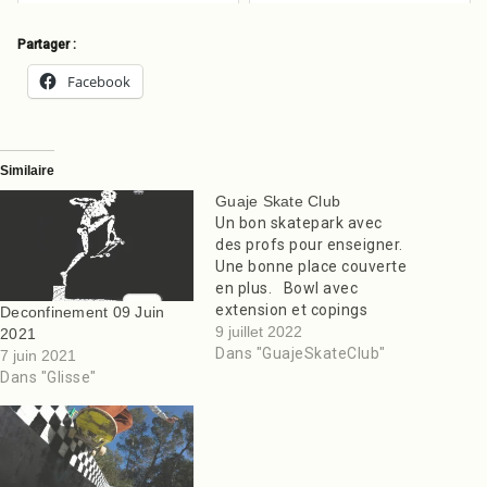
Partager :
Facebook
Similaire
Guaje Skate Club
Un bon skatepark avec
des profs pour enseigner.
Une bonne place couverte
en plus. Bowl avec
extension et copings
Deconfinement 09 Juin
margelle en partie puis
9 juillet 2022
2021
copings fer. Matez la
Dans "GuajeSkateClub"
7 juin 2021
video. A voir. Bon run
Dans "Glisse"
sur skateparks.fr L’article
Guaje Skate Club est
apparu en premier sur
Des Skateparks…