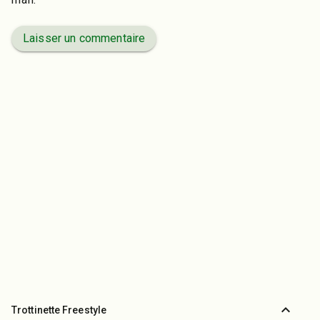
Laisser un commentaire
expand_less
Trottinette Freestyle