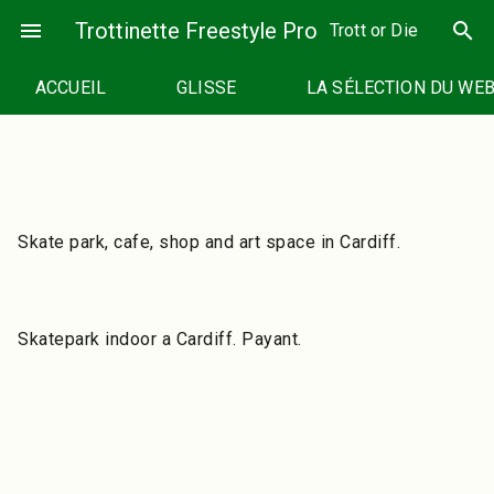
Passer
menu
Trottinette Freestyle Pro
search
Trott or Die
au
contenu
ACCUEIL
GLISSE
LA SÉLECTION DU WE
Skate park, cafe, shop and art space in Cardiff.
Skatepark indoor a Cardiff. Payant.