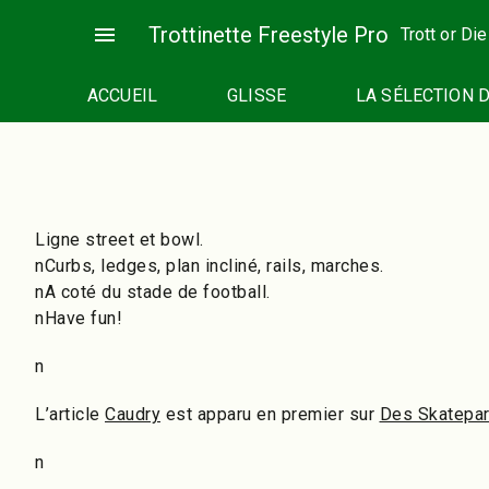
Passer
menu
Trottinette Freestyle Pro
Trott or Die
au
contenu
ACCUEIL
GLISSE
LA SÉLECTION 
Ligne street et bowl.
nCurbs, ledges, plan incliné, rails, marches.
nA coté du stade de football.
nHave fun!
n
L’article
Caudry
est apparu en premier sur
Des Skatepar
n