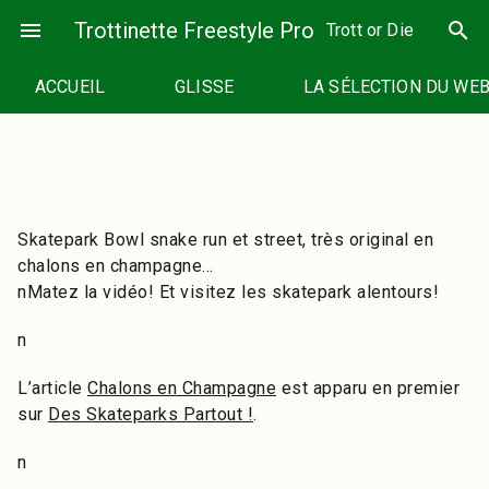
Passer
menu
Trottinette Freestyle Pro
search
Trott or Die
au
contenu
ACCUEIL
GLISSE
LA SÉLECTION DU WE
Skatepark Bowl snake run et street, très original en
chalons en champagne…
nMatez la vidéo! Et visitez les skatepark alentours!
n
L’article
Chalons en Champagne
est apparu en premier
sur
Des Skateparks Partout !
.
n