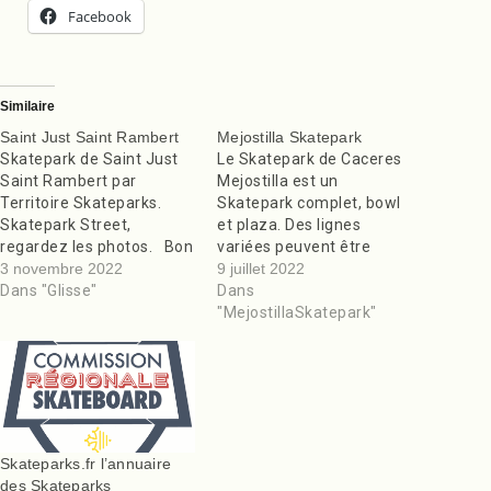
Facebook
Similaire
Saint Just Saint Rambert
Mejostilla Skatepark
Skatepark de Saint Just
Le Skatepark de Caceres
Saint Rambert par
Mejostilla est un
Territoire Skateparks.
Skatepark complet, bowl
Skatepark Street,
et plaza. Des lignes
regardez les photos. Bon
variées peuvent être
run! L’article Saint Just
3 novembre 2022
réalisées dans les deux
9 juillet 2022
Saint Rambert est apparu
Dans "Glisse"
disciplines. Il est un peu
Dans
en premier sur Des Bons
petit. Curbs, barre a slide,
"MejostillaSkatepark"
Skateparks Partout !.
ledges pour le street et
mini bowl avec langue en
plan inclinés pour la
courbe. Les copings…
Skateparks.fr l’annuaire
des Skateparks