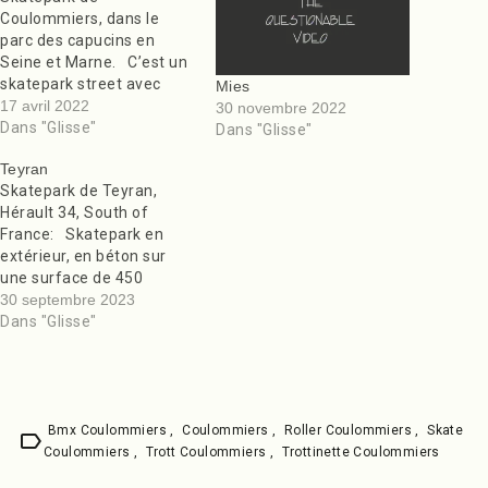
Coulommiers, dans le
parc des capucins en
Seine et Marne. C’est un
skatepark street avec
Mies
cependant une rampe en
17 avril 2022
30 novembre 2022
béton dans un coin
Dans "Glisse"
Dans "Glisse"
d’environ 2 Mètres de
Teyran
hauteur avec coping en
Skatepark de Teyran,
fer. Dans le prolongement
Hérault 34, South of
de la rampe il y a des
France: Skatepark en
modules moyens de type
extérieur, en béton sur
bosses…
une surface de 450
mètres carrés. Il y a une
30 septembre 2023
mini rampe en béton avec
Dans "Glisse"
du coping en acier. Et
puis un park street, lui
aussi en béton. On
retrouve des courbes aux
copings…
Bmx Coulommiers
,
Coulommiers
,
Roller Coulommiers
,
Skate
label
Coulommiers
,
Trott Coulommiers
,
Trottinette Coulommiers