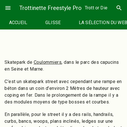
Passer
menu
Trottinette Freestyle Pro
search
Trott or Die
au
contenu
ACCUEIL
GLISSE
LA SÉLECTION DU WE
Skatepark de
Coulommiers
, dans le parc des capucins
en Seine et Marne.
C’est un skatepark street avec cependant une rampe en
béton dans un coin d’environ 2 Mètres de hauteur avec
coping en fer. Dans le prolongement de la rampe il y a
des modules moyens de type bosses et courbes.
En parallèle, pour le street il y a des rails, handrails,
curbs, bancs, woops, plans inclinés, ledges sur une