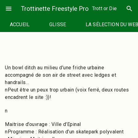
Passer
menu
Trottinette Freestyle Pro
search
Trott or Die
au
contenu
ACCUEIL
GLISSE
LA SÉLECTION DU WE
Un bowl ditch au milieu d’une friche urbaine
accompagné de son air de street avec ledges et
handrails…
nPeut être un peux trop urbain (voix ferré, deux routes
encadrent le site :))!
n
Maitrise d’ouvrage : Ville d’Epinal
nProgramme : Réalisation d’un skatepark polyvalent