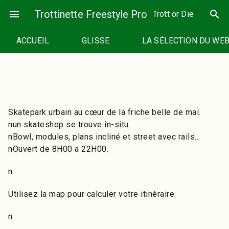
Passer
menu
Trottinette Freestyle Pro
search
Trott or Die
au
contenu
ACCUEIL
GLISSE
LA SÉLECTION DU WE
Skatepark urbain au cœur de la friche belle de mai.
nun skateshop se trouve in-situ.
nBowl, modules, plans incliné et street avec rails…
nOuvert de 8H00 a 22H00.
n
Utilisez la map pour calculer votre itinéraire.
n