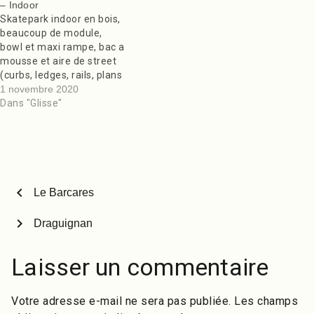
– Indoor
Skatepark indoor en bois,
beaucoup de module,
bowl et maxi rampe, bac a
mousse et aire de street
(curbs, ledges, rails, plans
incliné, handrails, etc..)
1 novembre 2020
Casque obligatoire,
Dans "Glisse"
horaire définies. Casiers a
disposition pour poser ses
affaires, évacuation du
skatepark 15 minutes
avant fermeture. Et
n’oubliez pas de checker
chevron_left
Le Barcares
les skateparks…
chevron_right
Draguignan
Laisser un commentaire
Votre adresse e-mail ne sera pas publiée.
Les champs