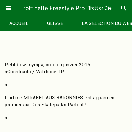
Passer
menu
Trottinette Freestyle Pro
search
Trott or Die
au
contenu
ACCUEIL
GLISSE
LA SÉLECTION DU WE
Petit bowl sympa, créé en janvier 2016.
nConstructo / Val rhone TP.
n
L’article
MIRABEL AUX BARONNIES
est apparu en
premier sur
Des Skateparks Partout !
.
n