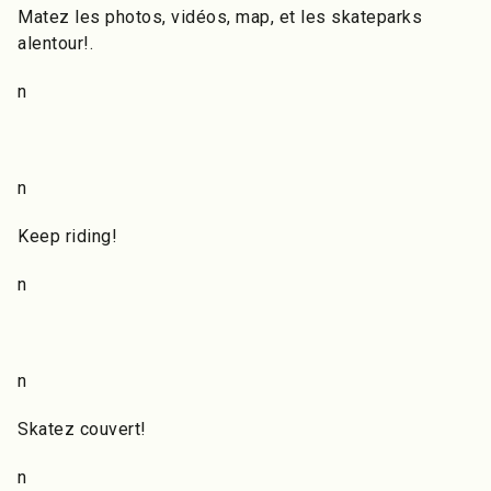
Matez les photos, vidéos, map, et les skateparks
alentour!.
n
n
Keep riding!
n
n
Skatez couvert!
n