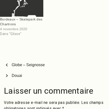
vidéo! L’article Radlands
pour le skatepark. Le
Plaza est apparu en
pumptrack a plusieurs
premier sur Des
pistes…
Skateparks Partout !.
Bordeaux – Skatepark des
Chartrons
4 novembre 2020
Dans "Glisse"
chevron_left
Globe – Seignosse
chevron_right
Douai
Laisser un commentaire
Votre adresse e-mail ne sera pas publiée.
Les champs
obligatoires sont indiqués avec
*