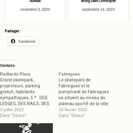
Aurillac
Bourg Saint Christophe
novembre 3, 2020
septembre 14, 2023
Partager :
Facebook
Similaire
Radlands Plaza
Fabregues
Grand skatepark,
Le skatepark de
projecteurs, parking
Fabregues et le
gratuit, habitants
pumptrack de Fabregues
sympathiques, 5 * DES
se situent au niveau du
LEDGES, DES RAILS, DES
plateau sportif de la ville.
CURBS, DES COURBES
3 juillet 2022
Il y a un grand parking, un
16 février 2022
AVEC DU COPING BON
Dans "Glisse"
point d’eau et des tables
Dans "Glisse"
SKATEPARK! Merci.
ainsi que des jeux pour les
Ouvert H24. Matez la
enfants et de l’éclairage