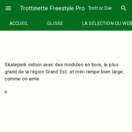
Passer
menu
Trottinette Freestyle Pro
search
Trott or Die
au
contenu
ACCUEIL
GLISSE
LA SÉLECTION DU WE
Skatepark indoor avec des modules en bois, le plus
grand de la région Grand Est…et mini rampe bien large,
comme on aime.
n