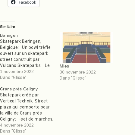
Facebook
Similaire
Beringen
Skatepark Beringen,
Belgique: Un bowl trèfle
ouvert sur un skatepark
street construit par
Vulcano Skateparks. Le
Mies
bowl a deux profondeurs,
1 novembre 2022
30 novembre 2022
et de la margelle de
Dans "Glisse"
Dans "Glisse"
scipine pour le coping!
Crans près Celigny
Pour le street on retrouve:
Skatepark créé par
-Rails, -Handrails, -Plans
Vertical Technik, Street
Inclinés, -Curbs, -Ledges, -
plaza qui comporte pour
LoveSit, -Banks, -Bosses,
la ville de Crans près
-Set de 4…
Celigny: -set de marches,
-volcano, -banks, -rails, -
4 novembre 2022
table, -curbs, -wall ride, -
Dans "Glisse"