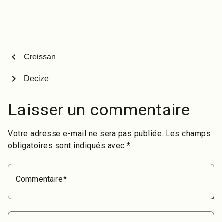
poll jam, -handrails, -euro
gap, -bosse, -plans
inclinés.. avec des
modules en granit, pas
besoin de wax… Tout ça
sur du…
chevron_left
Creissan
chevron_right
Decize
Laisser un commentaire
Votre adresse e-mail ne sera pas publiée.
Les champs
obligatoires sont indiqués avec
*
Commentaire