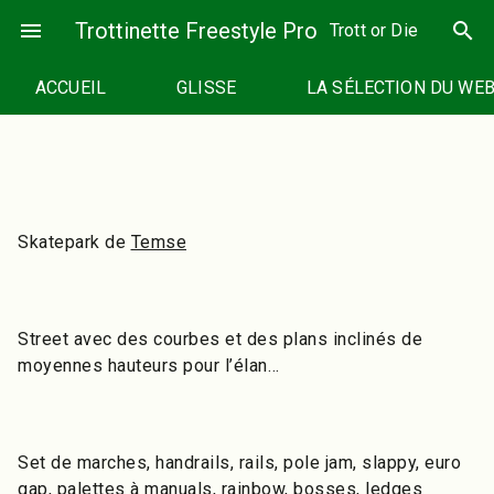
Passer
menu
Trottinette Freestyle Pro
search
Trott or Die
au
contenu
ACCUEIL
GLISSE
LA SÉLECTION DU WE
Skatepark de
Temse
Street avec des courbes et des plans inclinés de
moyennes hauteurs pour l’élan…
Set de marches, handrails, rails, pole jam, slappy, euro
gap, palettes à manuals, rainbow, bosses, ledges