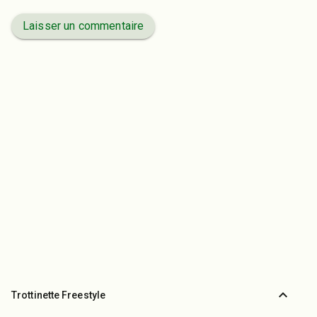
Laisser un commentaire
expand_less
Trottinette Freestyle