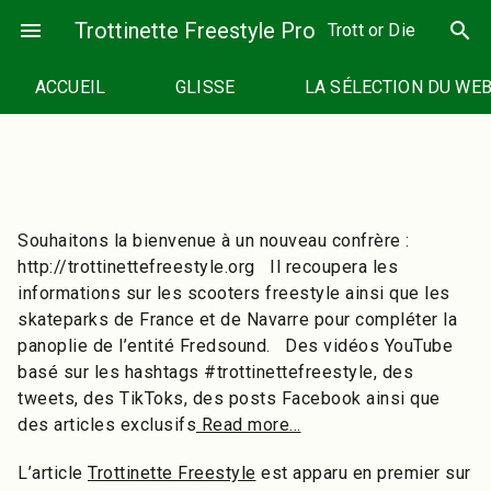
Passer
menu
Trottinette Freestyle Pro
search
Trott or Die
au
contenu
ACCUEIL
GLISSE
LA SÉLECTION DU WE
Souhaitons la bienvenue à un nouveau confrère :
http://trottinettefreestyle.org Il recoupera les
informations sur les scooters freestyle ainsi que les
skateparks de France et de Navarre pour compléter la
panoplie de l’entité Fredsound. Des vidéos YouTube
basé sur les hashtags #trottinettefreestyle, des
tweets, des TikToks, des posts Facebook ainsi que
des articles exclusifs
Read more…
L’article
Trottinette Freestyle
est apparu en premier sur