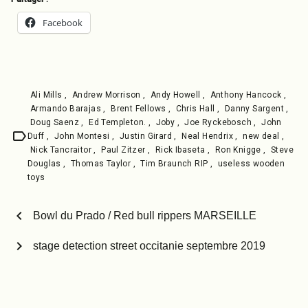
Facebook
Ali Mills
,
Andrew Morrison
,
Andy Howell
,
Anthony Hancock
,
Armando Barajas
,
Brent Fellows
,
Chris Hall
,
Danny Sargent
,
Doug Saenz
,
Ed Templeton.
,
Joby
,
Joe Ryckebosch
,
John
label
Duff
,
John Montesi
,
Justin Girard
,
Neal Hendrix
,
new deal
,
Nick Tancraitor
,
Paul Zitzer
,
Rick Ibaseta
,
Ron Knigge
,
Steve
Douglas
,
Thomas Taylor
,
Tim Braunch RIP
,
useless wooden
toys
chevron_left
Bowl du Prado / Red bull rippers MARSEILLE
chevron_right
stage detection street occitanie septembre 2019