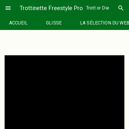
Passer
menu
Trottinette Freestyle Pro
search
Trott or Die
au
contenu
ACCUEIL
GLISSE
LA SÉLECTION DU WE