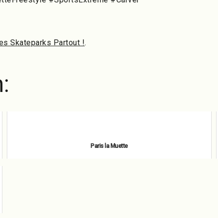
es Skateparks Partout !
.
:
Paris la Muette
novembre 6, 2020