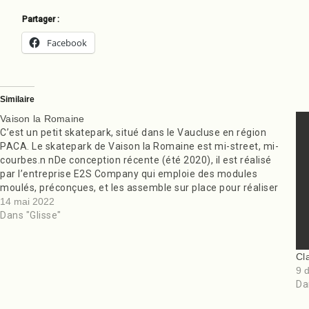
septembre 4, 2021
Partager :
Facebook
Similaire
Vaison la Romaine
C’est un petit skatepark, situé dans le Vaucluse en région
PACA. Le skatepark de Vaison la Romaine est mi-street, mi-
courbes.n nDe conception récente (été 2020), il est réalisé
par l’entreprise E2S Company qui emploie des modules
moulés, préconçues, et les assemble sur place pour réaliser
un skatepark.n nPour la partie Street on…
14 mai 2022
Dans "Glisse"
Cl
9 
Da