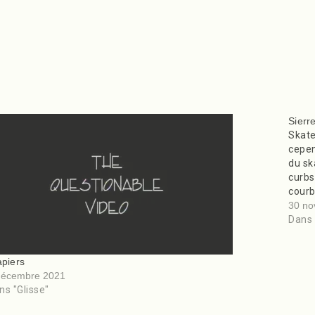
Sierr
Skate
cepen
du sk
curbs
courb
30 no
Dans 
apiers
décembre 2021
ns "Glisse"