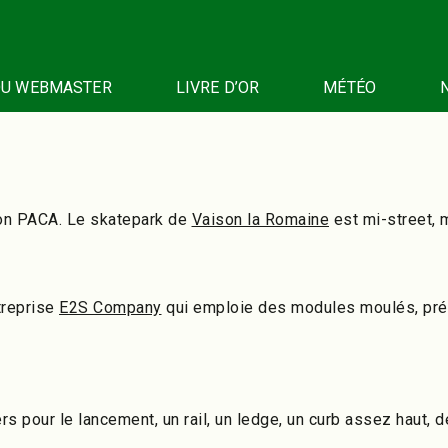
DU WEBMASTER
LIVRE D’OR
MÉTÉO
gion PACA. Le skatepark de
Vaison la Romaine
est mi-street, 
ntreprise
E2S Company
qui emploie des modules moulés, préc
rs pour le lancement, un rail, un ledge, un curb assez haut, d