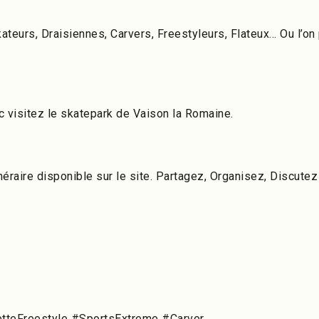
kateurs, Draisiennes, Carvers, Freestyleurs, Flateux… Ou l’on
nc visitez le skatepark de Vaison la Romaine.
néraire disponible sur le site. Partagez, Organisez, Discute
tteFreestyle #SportsExtreme #Carver