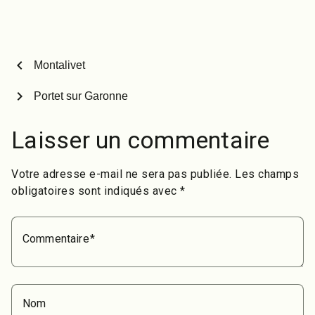
Ouvert H24. Matez la
vidéo! L’article Radlands
Plaza est apparu en
premier sur Des
Skateparks Partout !.
chevron_left
Montalivet
chevron_right
Portet sur Garonne
Laisser un commentaire
Votre adresse e-mail ne sera pas publiée.
Les champs
obligatoires sont indiqués avec
*
Commentaire
Nom