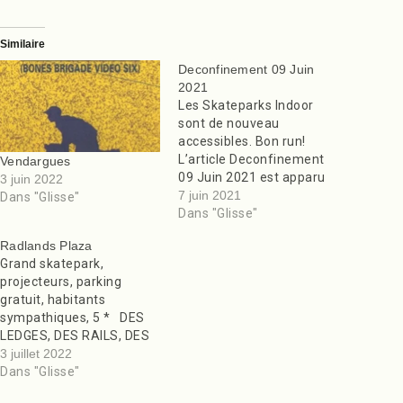
Similaire
Deconfinement 09 Juin
2021
Les Skateparks Indoor
sont de nouveau
accessibles. Bon run!
L’article Deconfinement
Vendargues
09 Juin 2021 est apparu
3 juin 2022
en premier sur Des
7 juin 2021
Dans "Glisse"
Skateparks Partout !.
Dans "Glisse"
Radlands Plaza
Grand skatepark,
projecteurs, parking
gratuit, habitants
sympathiques, 5 * DES
LEDGES, DES RAILS, DES
CURBS, DES COURBES
3 juillet 2022
AVEC DU COPING BON
Dans "Glisse"
SKATEPARK! Merci.