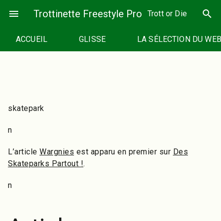
Passer
menu
Trottinette Freestyle Pro
search
Trott or Die
au
contenu
ACCUEIL
GLISSE
LA SÉLECTION DU WE
skatepark
n
L’article
Wargnies
est apparu en premier sur
Des
Skateparks Partout !
.
n