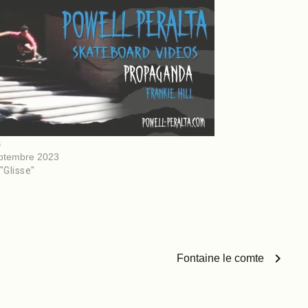
s
ptembre 2023
"Glisse"
chevron_right
Fontaine le comte