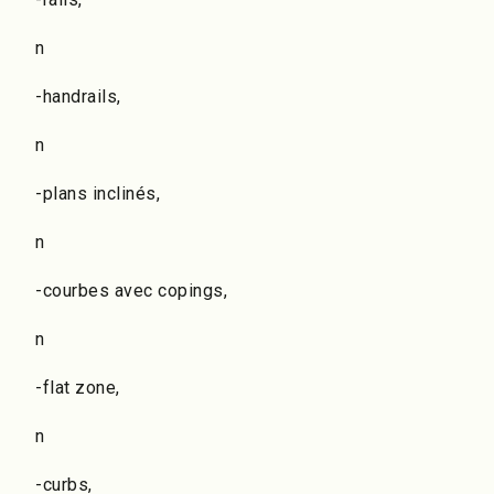
n
-handrails,
n
-plans inclinés,
n
-courbes avec copings,
n
-flat zone,
n
-curbs,