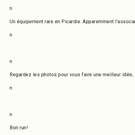
n
Un équipement rare en Picardie. Apparemment l’associ
n
n
Regardez les photos pour vous faire une meilleur idée,
n
n
Bon run!