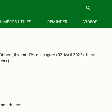
search
NUMÉROS UTILES
REMINDER
VIDEOS
bert, il vient d’être inauguré (02 Avril 2022). Il est
enir).
sse urbaines: