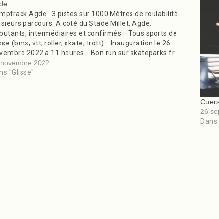
de
mptrack Agde 3 pistes sur 1000 Mètres de roulabilité.
usieurs parcours. A coté du Stade Millet, Agde.
butants, intermédiaires et confirmés. Tous sports de
sse (bmx, vtt, roller, skate, trott). Inauguration le 26
vembre 2022 a 11 heures. Bon run sur skateparks.fr.
article Agde est…
 novembre 2022
ns "Glisse"
Cuer
26 se
Dans 