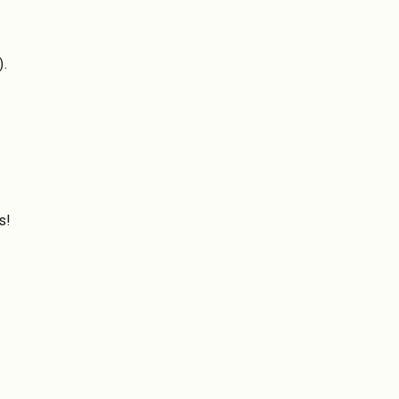
).
s!