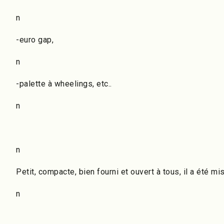
n
-euro gap,
n
-palette à wheelings, etc..
n
n
Petit, compacte, bien fourni et ouvert à tous, il a été mi
n