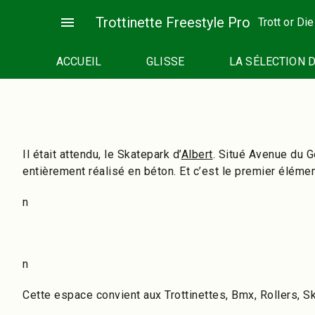
Passer
menu
Trottinette Freestyle Pro
Trott or Die
au
contenu
ACCUEIL
GLISSE
LA SÉLECTION 
Il était attendu, le Skatepark d’
Albert
. Situé Avenue du Gé
entièrement réalisé en béton. Et c’est le premier éléme
n
n
Cette espace convient aux Trottinettes, Bmx, Rollers, 