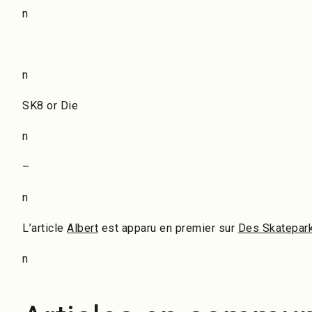
n
n
SK8 or Die
n
–
n
L’article
Albert
est apparu en premier sur
Des Skatepark
n