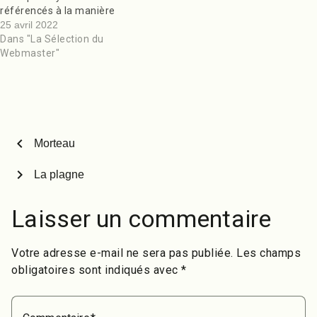
référencés à la manière
de Trivago, Airbnb ou
25 avril 2022
encore Hotel.com. Sur le
Dans "La Sélection du
site Skateparks.fr on ne
Webmaster"
retrouve que les
skateparks skatables, ils
ont été sélectionnés. Ne
figure donc pas les
skateparks gabegies qui
ont servi à…
chevron_left
Morteau
chevron_right
La plagne
Laisser un commentaire
Votre adresse e-mail ne sera pas publiée.
Les champs
obligatoires sont indiqués avec
*