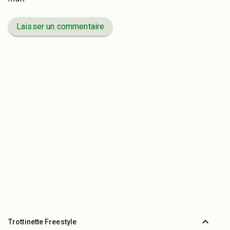
Laisser un commentaire
expand_less
Trottinette Freestyle