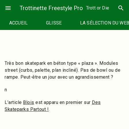
Passer
menu
Trottinette Freestyle Pro
search
Trott or Die
au
contenu
ACCUEIL
GLISSE
LA SÉLECTION DU WE
Très bon skatepark en béton type « plaza ». Modules
street (curbs, palette, plan incliné). Pas de bowl ou de
rampe. Peut-être un jour avec un agrandissement ?
n
L’article
Blois
est apparu en premier sur
Des
Skateparks Partout !
.