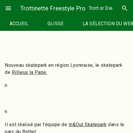
Passer
menu
Trottinette Freestyle Pro
search
Trott or Die
au
contenu
ACCUEIL
GLISSE
LA SÉLECTION DU WE
Nouveau skatepark en région Lyonnaise, le skatepark
de
Rillieux la Pape.
n
n
Il est réalisé par l’équipe de
In&Out Skatepark
dans le
parc du Bottet.