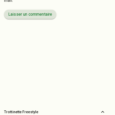
mail.
Laisser un commentaire
expand_less
Trottinette Freestyle