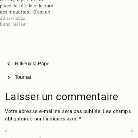
place de l’étoile et le parc
des mouettes. C’est un
skatepark fait de courbes
18 avril 2022
avec un îlot central en
Dans "Glisse"
Noping, les autres
courbes qui l’entourent
sont avec des copings et
font environ 1 Mètre de…
chevron_left
Rillieux la Pape
chevron_right
Tournai
Laisser un commentaire
Votre adresse e-mail ne sera pas publiée.
Les champs
obligatoires sont indiqués avec
*