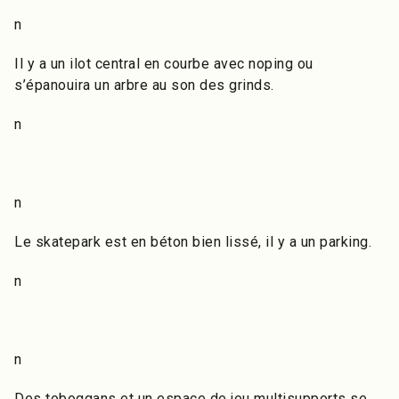
n
Il y a un ilot central en courbe avec noping ou
s’épanouira un arbre au son des grinds.
n
n
Le skatepark est en béton bien lissé, il y a un parking.
n
n
Des toboggans et un espace de jeu multisupports se