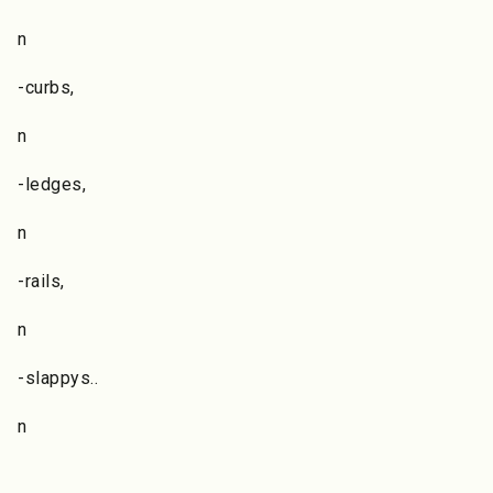
n
-curbs,
n
-ledges,
n
-rails,
n
-slappys..
n