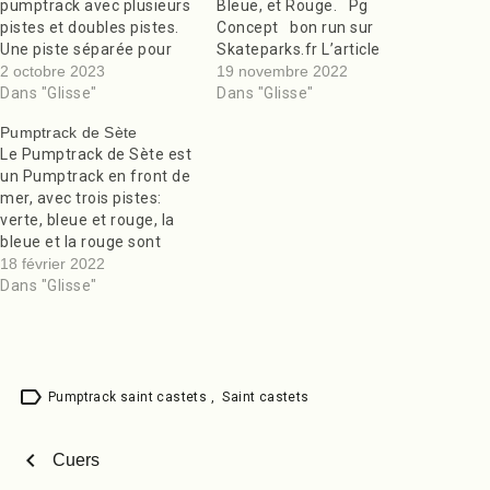
pumptrack avec plusieurs
Bleue, et Rouge. Pg
pistes et doubles pistes.
Concept bon run sur
Une piste séparée pour
Skateparks.fr L’article
les débutants. Deux
2 octobre 2023
Creissan est apparu en
19 novembre 2022
grandes pistes pour les
Dans "Glisse"
premier sur Des Bons
Dans "Glisse"
pros qui se rejoignent en
Skateparks Partout !.
Pumptrack de Sète
certains points offrant
Le Pumptrack de Sète est
une possibilité
un Pumptrack en front de
d’évolutions multiples.
mer, avec trois pistes:
Ce pumptrack est en
verte, bleue et rouge, la
extérieur, en enrobé
bleue et la rouge sont
bitumineux et en accès
mélangés. Il y a un
18 février 2022
gratuit.…
parking, et la plage est
Dans "Glisse"
juste à coté! Attention au
sable qui vient encrasser
les roulements des
trottinettes, (préférez
label
des…
Pumptrack saint castets
,
Saint castets
chevron_left
Cuers