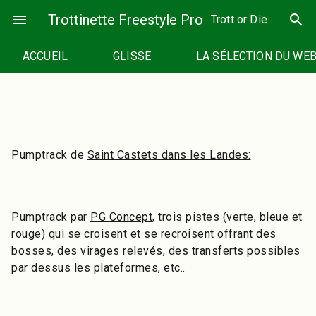
Passer
menu
Trottinette Freestyle Pro
search
Trott or Die
au
contenu
ACCUEIL
GLISSE
LA SÉLECTION DU WE
Pumptrack de
Saint Castets dans les Landes:
Pumptrack par
PG Concept
, trois pistes (verte, bleue et
rouge) qui se croisent et se recroisent offrant des
bosses, des virages relevés, des transferts possibles
par dessus les plateformes, etc..