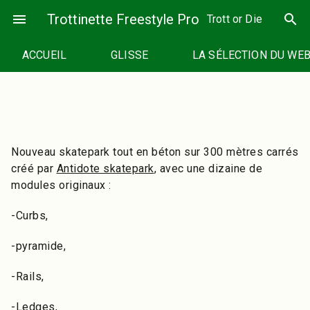
Passer
menu
Trottinette Freestyle Pro
search
Trott or Die
au
contenu
ACCUEIL
GLISSE
LA SÉLECTION DU WE
Nouveau skatepark tout en béton sur 300 mètres carrés
créé par
Antidote skatepark
, avec une dizaine de
modules originaux :
-Curbs,
-pyramide,
-Rails,
-Ledges,