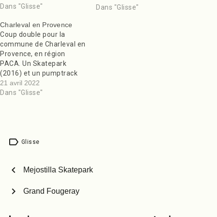
inclinés, rails, gaps, curbs,
Dans "Glisse"
Dans "Glisse"
ledges, euro gaps,
Charleval en Provence
courbes avec coping en
Coup double pour la
fer, tables, pyramides
commune de Charleval en
etc… Pour le pool, il s’agit
Provence, en région
d’une pool cacahuète
PACA. Un Skatepark
avec deux…
(2016) et un pumptrack
(2021). Le Skatepark: il
21 avril 2022
est plutôt street avec des
Dans "Glisse"
lanceurs de chaque coté.
Un Quarter coping fer, et
une courbe plus petite
d’un coté, vous mènent
label
sur une pyramide avec…
Glisse
chevron_left
Mejostilla Skatepark
chevron_right
Grand Fougeray