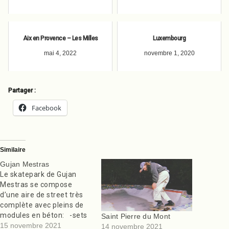
Aix en Provence – Les Milles
Luxembourg
mai 4, 2022
novembre 1, 2020
Partager :
Facebook
Similaire
Gujan Mestras
Le skatepark de Gujan
Mestras se compose
d’une aire de street très
complète avec pleins de
modules en béton: -sets
Saint Pierre du Mont
de marches, plans
15 novembre 2021
14 novembre 2021