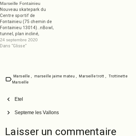
Marseille Fontainieu
Nouveau skatepark du
Centre sportif de
Fontainieu (75 chemin de
Fontainieu 13014)…nBowl,
tunnel, plan incliné,
spine.n nCool
24 septembre 2020
place.nMatez la vidéo,
Dans "Glisse"
utilisez la map et laisser
un avis nL’article Marseille
Fontainieu est apparu en
premier sur Des
Skateparks Partout !.n
Marseille
,
marseille jaime mateu
,
Marseille trott
,
Trottinette
label
Marseille
chevron_left
Etel
chevron_right
Septeme les Vallons
Laisser un commentaire