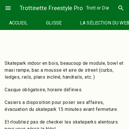
Passer
menu
Trottinette Freestyle Pro
search
Trott or Die
au
contenu
ACCUEIL
GLISSE
LA SÉLECTION DU WE
Skatepark indoor en bois, beaucoup de module, bowl et
maxi rampe, bac a mousse et aire de street (curbs,
ledges, rails, plans incliné, handrails, etc..)
Casque obligatoire, horaire définies.
Casiers a disposition pour poser ses affaires,
évacuation du skatepark 15 minutes avant fermeture.
Et n’oubliez pas de checker les skateparks alentours
pour vous aérez la tète!