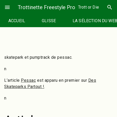
Passer
menu
Trottinette Freestyle Pro
search
Trott or Die
au
contenu
ACCUEIL
GLISSE
LA SÉLECTION DU WE
skatepark et pumptrack de pessac.
n
L’article
Pessac
est apparu en premier sur
Des
Skateparks Partout !
.
n