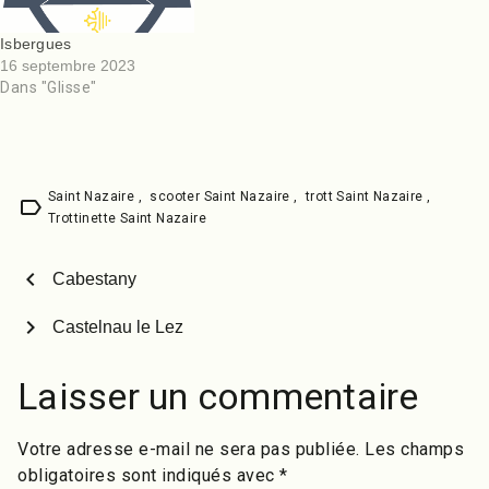
extérieur, le pumptrack de
Castets est en bitume au
Isbergues
milieu des…
16 septembre 2023
Dans "Glisse"
Saint Nazaire
,
scooter Saint Nazaire
,
trott Saint Nazaire
,
label
Trottinette Saint Nazaire
chevron_left
Cabestany
chevron_right
Castelnau le Lez
Laisser un commentaire
Votre adresse e-mail ne sera pas publiée.
Les champs
obligatoires sont indiqués avec
*