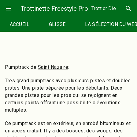
Passer
menu
Trottinette Freestyle Pro
search
Trott or Die
au
contenu
ACCUEIL
GLISSE
LA SÉLECTION DU WE
Pumptrack de
Saint Nazaire
:
Tres grand pumptrack avec plusieurs pistes et doubles
pistes. Une piste séparée pour les débutants. Deux
grandes pistes pour les pros qui se rejoignent en
certains points offrant une possibilité d’évolutions
multiples.
Ce pumptrack est en extérieur, en enrobé bitumineux et
en accès gratuit. Il y a des bosses, des woops, des