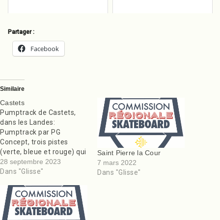
Partager :
Facebook
Similaire
Castets
Pumptrack de Castets,
dans les Landes:
Pumptrack par PG
Concept, trois pistes
(verte, bleue et rouge) qui
Saint Pierre la Cour
se croisent et se
28 septembre 2023
7 mars 2022
recroisent offrant des
Dans "Glisse"
Dans "Glisse"
bosses, des virages
relevés, des transferts
possibles par dessus les
plateformes, etc.. En