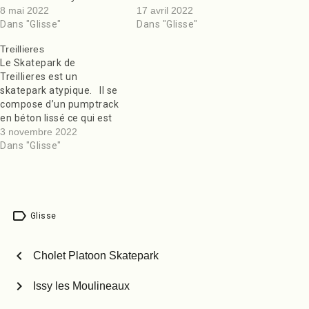
8 mai 2022
17 avril 2022
Dans "Glisse"
Dans "Glisse"
Treillieres
Le Skatepark de
Treillieres est un
skatepark atypique. Il se
compose d’un pumptrack
en béton lissé ce qui est
assez rare et d’un
3 novembre 2022
cheminement street qui
Dans "Glisse"
rejoint le pumptrack. Le
tout formant une sorte de
O, ou boucle de skate. On
retrouve pour le street,
label
des rails, des…
Glisse
chevron_left
Cholet Platoon Skatepark
chevron_right
Issy les Moulineaux