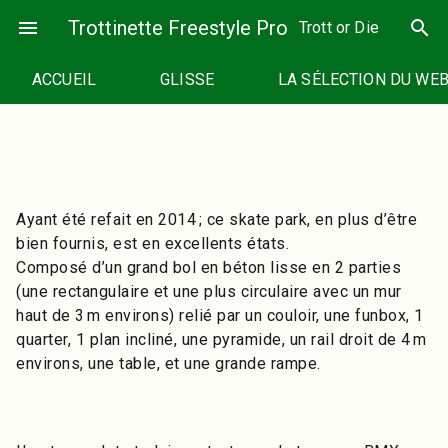
Passer
menu
Trottinette Freestyle Pro
search
Trott or Die
au
contenu
ACCUEIL
GLISSE
LA SÉLECTION DU WE
Ayant été refait en 2014 ; ce skate park, en plus d’être
bien fournis, est en excellents états.
Composé d’un grand bol en béton lisse en 2 parties
(une rectangulaire et une plus circulaire avec un mur
haut de 3 m environs) relié par un couloir, une funbox, 1
quarter, 1 plan incliné, une pyramide, un rail droit de 4 m
environs, une table, et une grande rampe.