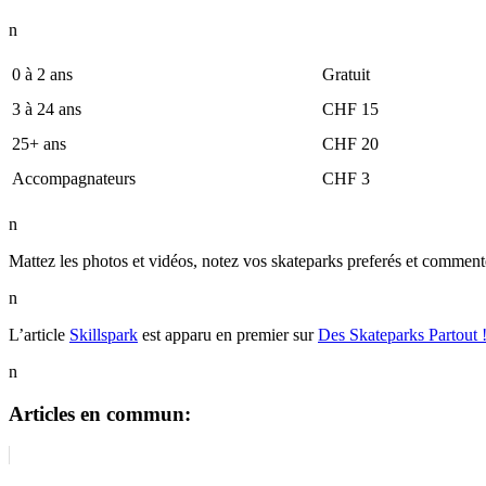
n
0 à 2 ans
Gratuit
3 à 24 ans
CHF 15
25+ ans
CHF 20
Accompagnateurs
CHF 3
n
Mattez les photos et vidéos, notez vos skateparks preferés et commen
n
L’article
Skillspark
est apparu en premier sur
Des Skateparks Partout 
n
Articles en commun: