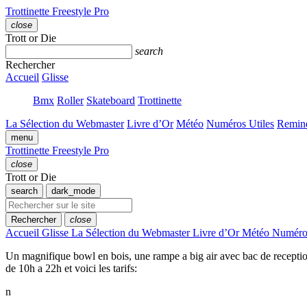
Passer
Trottinette Freestyle Pro
au
close
contenu
Fermer
Trott or Die
le
search
tiroir
Rechercher
Accueil
Glisse
Bmx
Roller
Skateboard
Trottinette
La Sélection du Webmaster
Livre d’Or
Météo
Numéros Utiles
Remin
menu
Trottinette Freestyle Pro
close
Fermer
Trott or Die
le
search
dark_mode
tiroir
Rechercher
close
Accueil
Glisse
La Sélection du Webmaster
Livre d’Or
Météo
Numéros
Un magnifique bowl en bois, une rampe a big air avec bac de reception, 
de 10h a 22h et voici les tarifs:
n